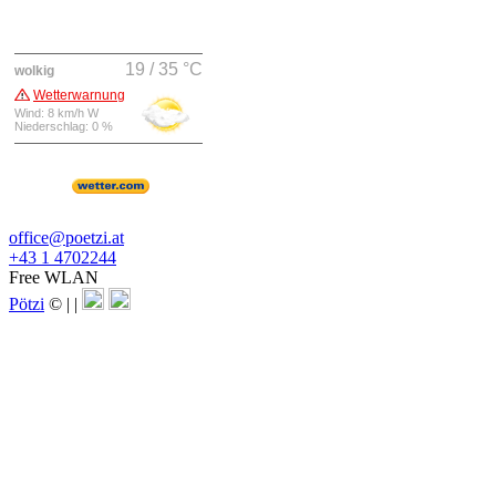
19 / 35 °C
wolkig
Wetterwarnung
Wind: 8 km/h W
Niederschlag: 0 %
office@poetzi.at
+43 1 4702244
Free WLAN
Pötzi
©
|
|